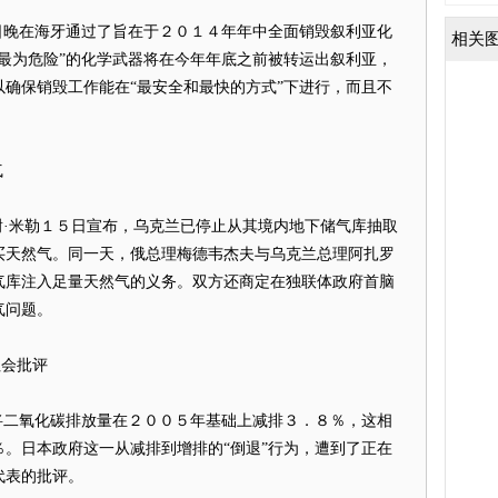
晚在海牙通过了旨在于２０１４年年中全面销毁叙利亚化
相关
最为危险”的化学武器将在今年年底之前被转运出叙利亚，
确保销毁工作能在“最安全和最快的方式”下进行，而且不
气
·米勒１５日宣布，乌克兰已停止从其境内地下储气库抽取
买天然气。同一天，俄总理梅德韦杰夫与乌克兰总理阿扎罗
气库注入足量天然气的义务。双方还商定在独联体政府首脑
气问题。
社会批评
二氧化碳排放量在２００５年基础上减排３．８％，这相
。日本政府这一从减排到增排的“倒退”行为，遭到了正在
代表的批评。