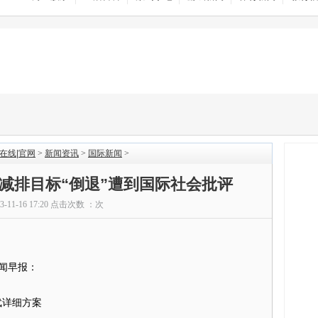
在线|官网
>
新闻资讯
>
国际新闻
>
减排目标“倒退”遭到国际社会批评
13-11-16 17:20 点击次数 ：
次
闻早报：
武详细方案