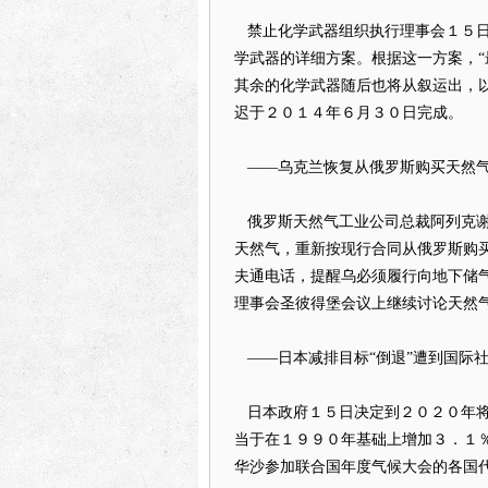
禁止化学武器组织执行理事会１５日
学武器的详细方案。根据这一方案，“
其余的化学武器随后也将从叙运出，以
迟于２０１４年６月３０日完成。
——乌克兰恢复从俄罗斯购买天然
俄罗斯天然气工业公司总裁阿列克谢
天然气，重新按现行合同从俄罗斯购
夫通电话，提醒乌必须履行向地下储
理事会圣彼得堡会议上继续讨论天然
——日本减排目标“倒退”遭到国际
日本政府１５日决定到２０２０年将
当于在１９９０年基础上增加３．１％
华沙参加联合国年度气候大会的各国