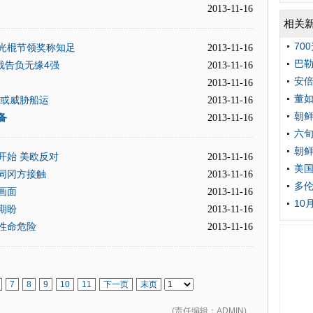
2013-11-16
相关
70
 光棍节领奖称知足
2013-11-16
巴
首战告负无缘4强
2013-11-16
安倍
2013-11-16
董如
 或威胁船运
2013-11-16
朝鲜
备
2013-11-16
六
朝鲜
开始 美欧反对
2013-11-16
美国
认同冈方接触
2013-11-16
多伦
画面
2013-11-16
10
期盼
2013-11-16
无性命危险
2013-11-16
7
8
9
10
11
下一页
末页
(
责任编辑
：ADMIN)