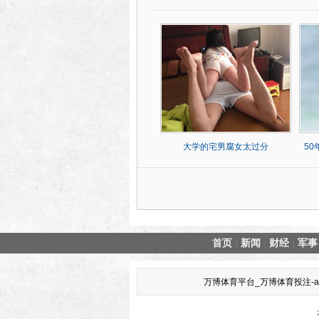
大学的宅男腐女太过分
5
首页
新闻
财经
军事
|
|
|
万博体育平台_万博体育投注-