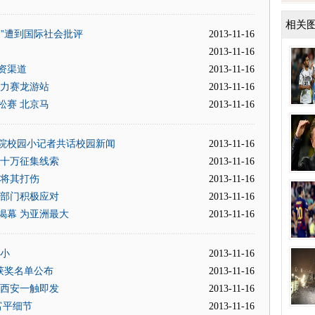
相关
”遭到国际社会批评
2013-11-16
2013-11-16
资渠道
2013-11-16
拉力赛龙游站
2013-11-16
松赛 北京马
2013-11-16
院校园小记者共话校园新闻
2013-11-16
赏十万征集线索
2013-11-16
后将其打伤
2013-11-16
关部门积极应对
2013-11-16
揭幕 为亚洲最大
2013-11-16
减小
2013-11-16
获奖名单公布
2013-11-16
赛西安一触即发
2013-11-16
富平细节
2013-11-16