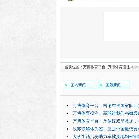
当前位置：
万博体育平台_万博体育投注-app|
国内新闻
国际新闻
万博体育平台：格纳布里国家队比
万博体育投注：赢球让我们稍微缓
万博体育平台：反传统双星救场，
以苏联解体为鉴，应是中国最低要
大学生酒后骑助力车被接地钢丝割断