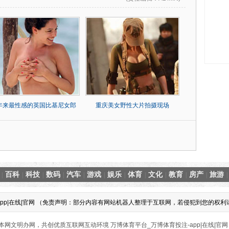
0年来最性感的英国比基尼女郎
重庆美女野性大片拍摄现场
百科
科技
数码
汽车
游戏
娱乐
体育
文化
教育
房产
旅游
|
|
|
|
|
|
|
|
|
|
|
|
app|在线|官网 （免责声明：部分内容有网站机器人整理于互联网，若侵犯到您的权
本网文明办网，共创优质互联网互动环境 万博体育平台_万博体育投注-app|在线|官