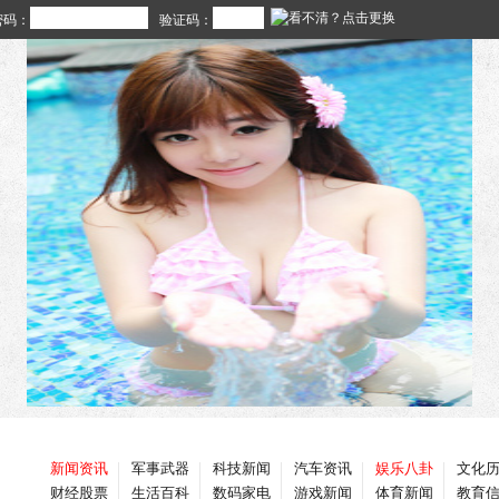
密码：
验证码：
新闻资讯
军事武器
科技新闻
汽车资讯
娱乐八卦
文化
财经股票
生活百科
数码家电
游戏新闻
体育新闻
教育