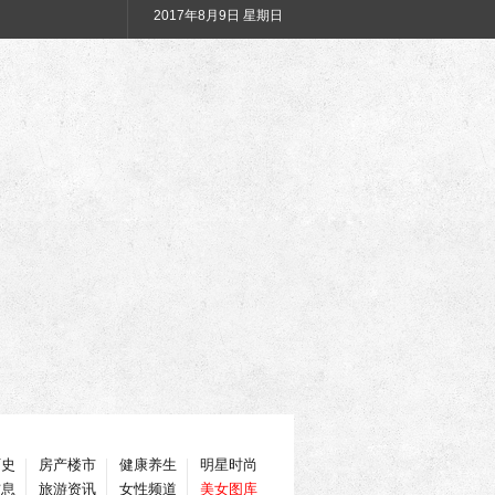
2017年
8月9日 星期日
历史
房产楼市
健康养生
明星时尚
信息
旅游资讯
女性频道
美女图库