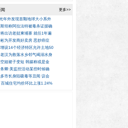
新闻
更多>>
0光年外发现首颗地球大小系外
勒斯坦称阿拉法特被毒杀证据确
将出访老挝柬埔寨 就任1年遍
彬为开发商好卖房 恶炒癌症
增设14个经济特区允许土地50
旬老汉为救落水乡邻气竭溺水身
空姐裙子变短 韩媒称或是金
务卿:美监控活动某些时候确
多市长身陷吸毒等丑闻 议会
月百城住宅均价环比上涨1.24%