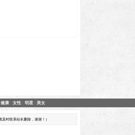
健康
女性
明星
美女
|
|
|
利请及时联系站长删除，谢谢！）
网