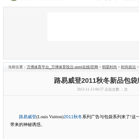
当前位置：
万博体育平台_万博体育投注-app|在线|官网
>
明星时尚
>
时尚前沿
>
路易威登2011秋冬新品包袋
2013-11-13 06:57 点击次数 ：
次
路易
威登
2011
秋冬
(Louis Vuitton)
系列广告与包袋系列来了!这
带来的神秘诱惑。