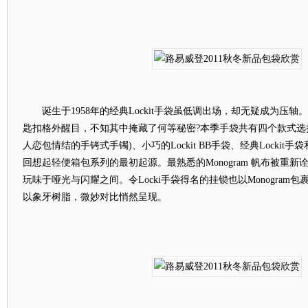
诞生于1958年的经典Lockit手袋虽低调出场，却无疑成为压轴。聚
匙扣格外醒目，不知其中掩藏了何等秘密?本季手袋共有四个款式选择：
人恋包情结的手铐式手镯)、小巧的Lockit BB手袋、经典Lockit手袋和大
回想起轻便箱包系列的最初起源。最熟悉的Monogram 帆布被重
玩味于哑光与闪耀之间。令Locki手袋得名的挂锁也以Monogram包
以象牙树脂，微妙对比悄然呈现。