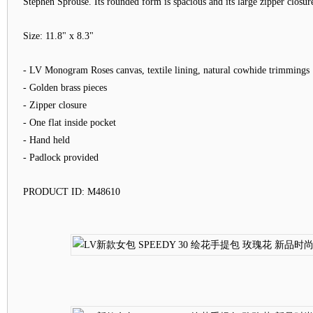
Stephen Sprouse. Its rounded form is spacious and its large zipper closur
Size: 11.8" x 8.3"
- LV Monogram Roses canvas, textile lining, natural cowhide trimmings
- Golden brass pieces
- Zipper closure
- One flat inside pocket
- Hand held
- Padlock provided
PRODUCT ID: M48610