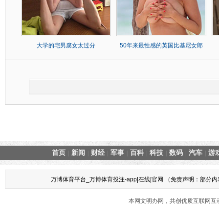
大学的宅男腐女太过分
50年来最性感的英国比基尼女郎
首页
新闻
财经
军事
百科
科技
数码
汽车
游
|
|
|
|
|
|
|
|
万博体育平台_万博体育投注-app|在线|官网 （免责声明：
本网文明办网，共创优质互联网互动环